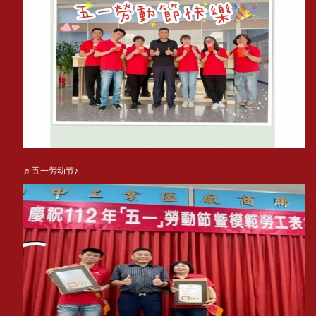
♬五一劳动节♪