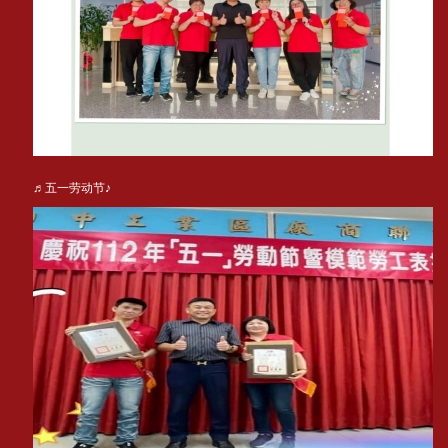
♬五一劳动节♪